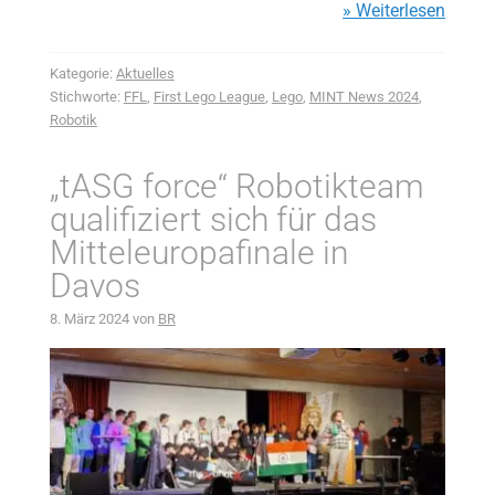
» Weiterlesen
Kategorie:
Aktuelles
Stichworte:
FFL
,
First Lego League
,
Lego
,
MINT News 2024
,
Robotik
„tASG force“ Robotikteam
qualifiziert sich für das
Mitteleuropafinale in
Davos
8. März 2024
von
BR