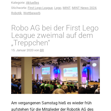
Kategorie:
Aktuelles
Stichworte:
First Lego League
,
Lego
,
MINT
,
MINT News 2024
,
Robotik
,
Wettbewerb
Robo AG bei der First Lego
League zweimal auf dem
„Treppchen“
15. Januar 2020
von
BR
Am vergangenen Samstag hieß es wieder früh
aufstehen für die Mitglieder der Robotik AG des