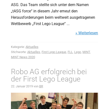
ASG. Das Team stellte sich unter dem Namen
„tASG force“ in diesem Jahr erneut den
Herausforderungen beim weltweit ausgetragenen
Wettbewerb „First Lego League“ ...
» Weiterlesen
Kategorie:
Aktuelles
Stichworte:
Aktuelles
,
First Lego League
,
FLL
,
Lego
,
MINT
,
MINT News 2020
Robo AG erfolgreich bei
der First Lego League
22. Januar 2019
von
BR