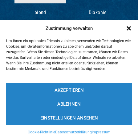
biond
Diakonie
Zustimmung verwalten
Um Ihnen ein optimales Erlebnis zu bieten, verwenden wir Technologien wie
Cookies, um Geräteinformationen zu speichern und/oder darauf
zuzugreifen. Wenn Sie diesen Technologien zustimmen, können wir Daten
wie das Surfverhalten oder eindeutige IDs auf dieser Website verarbeiten.
Wenn Sie Ihre Zustimmung nicht erteilen oder zurückziehen, können
bestimmte Merkmale und Funktionen beeinträchtigt werden.
AKZEPTIEREN
[ NACH OBEN ]
ABLEHNEN
© 2026 ALBERT SCHWEITZER
GYMNASIUM PLETTENBERG ·
EINSTELLUNGEN ANSEHEN
DESIGN, KONZEPT & UMSETZUNG:
FREY PRINT + MEDIA
Cookie-Richtlinie
Datenschutzerklärung
Impressum