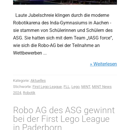
Laute Jubelschreie klingen durch die moderne
Robotikarena des Inda-Gymnasiums in Aachen -
sie stammen von Schülerinnen und Schülern des
ASG. Sie hatten sich mit dem Team „tASG force“,
wie sich die Robo-AG bei der Teilnahme an
Wettbewerben ...
» Weiterlesen
Kategorie:
Aktuelles
Stichworte:
First Lego League
,
FLL
,
Lego
,
MINT
,
MINT News
2024
,
Robotik
Robo AG des ASG gewinnt
bei der First Lego League
in Paderborn