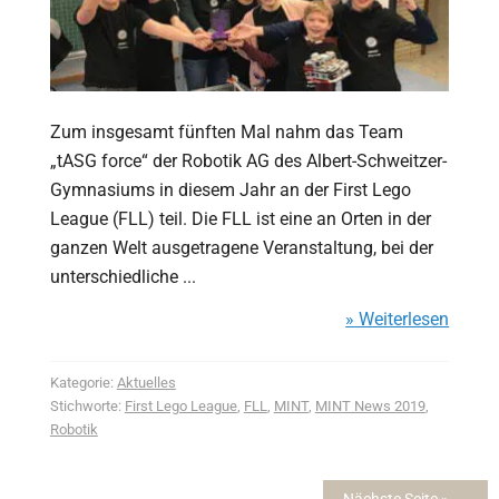
Zum insgesamt fünften Mal nahm das Team
„tASG force“ der Robotik AG des Albert-Schweitzer-
Gymnasiums in diesem Jahr an der First Lego
League (FLL) teil. Die FLL ist eine an Orten in der
ganzen Welt ausgetragene Veranstaltung, bei der
unterschiedliche ...
» Weiterlesen
Kategorie:
Aktuelles
Stichworte:
First Lego League
,
FLL
,
MINT
,
MINT News 2019
,
Robotik
Nächste Seite »