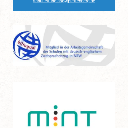
schulleitung-asg@plettenberg.de