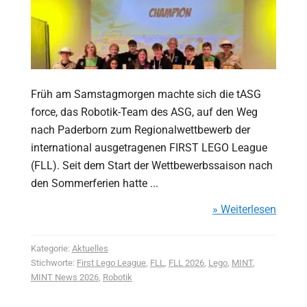
Früh am Samstagmorgen machte sich die tASG
force, das Robotik-Team des ASG, auf den Weg
nach Paderborn zum Regionalwettbewerb der
international ausgetragenen FIRST LEGO League
(FLL). Seit dem Start der Wettbewerbssaison nach
den Sommerferien hatte ...
» Weiterlesen
Kategorie:
Aktuelles
Stichworte:
First Lego League
,
FLL
,
FLL 2026
,
Lego
,
MINT
,
MINT News 2026
,
Robotik