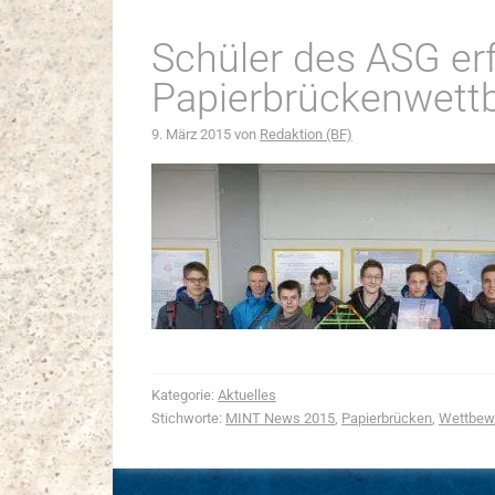
Schüler des ASG er
Papierbrückenwett
9. März 2015
von
Redaktion (BF)
Kategorie:
Aktuelles
Stichworte:
MINT News 2015
,
Papierbrücken
,
Wettbew