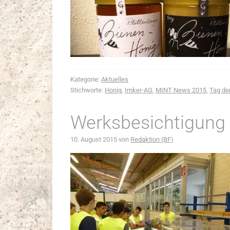
Kategorie:
Aktuelles
Stichworte:
Honig
,
Imker-AG
,
MINT News 2015
,
Tag de
Werksbesichtigung 
10. August 2015
von
Redaktion (BF)