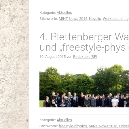
Kategorie:
Aktuelles
Stichworte:
MINT News 2015
,
Novelis
,
Werksbesichtig
4. Plettenberger W
und „freestyle-physi
10. August 2015
von
Redaktion (BF)
Kategorie:
Aktuelles
Stichworte:
freestyle-physics
,
MINT News 2015
,
Univer