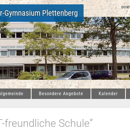
DOW
er-Gymnasium Plettenberg
ulgemeinde
Besondere Angebote
Kalender
-freundliche Schule“