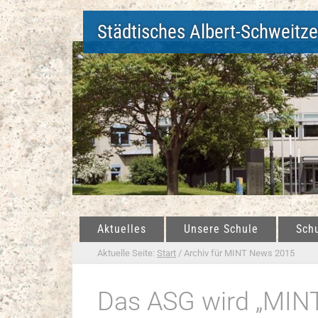
Städtisches Albert-Schweitz
Aktuelles
Unsere Schule
Sch
Aktuelle Seite:
Start
/
Archiv für MINT News 2015
Das ASG wird „MINT