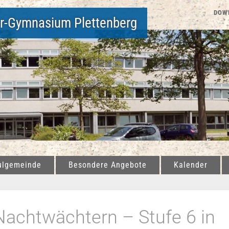
DOW
er-Gymnasium Plettenberg
ulgemeinde
Besondere Angebote
Kalender
Nachtwächtern – Stufe 6 in