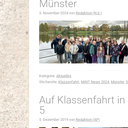
Münster
3. November 2024
von
Redaktion (N.S.)
Kategorie:
Aktuelles
Stichworte:
Klassenfahrt
,
MINT News 2024
,
Münster
,
S
Auf Klassenfahrt i
5
5. Dezember 2019
von
Redaktion (AP)