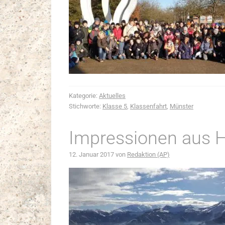
Kategorie:
Aktuelles
Stichworte:
Klasse 5
,
Klassenfahrt
,
Münster
Impressionen aus 
12. Januar 2017
von
Redaktion (AP)