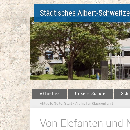
Städtisches Albert-Schweitz
Aktuelles
Unsere Schule
Sch
Aktuelle Seite:
Start
/
Archiv für Klassenfahrt
Von Elefanten und 