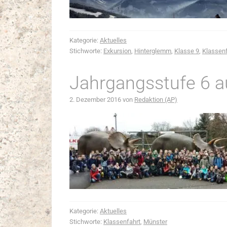
Kategorie:
Aktuelles
Stichworte:
Exkursion
,
Hinterglemm
,
Klasse 9
,
Klassenf
Jahrgangsstufe 6 a
2. Dezember 2016
von
Redaktion (AP)
Kategorie:
Aktuelles
Stichworte:
Klassenfahrt
,
Münster